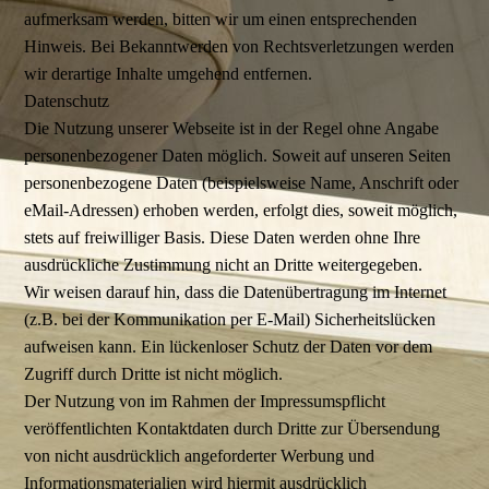
aufmerksam werden, bitten wir um einen entsprechenden
Hinweis. Bei Bekanntwerden von Rechtsverletzungen werden
wir derartige Inhalte umgehend entfernen.
Datenschutz
Die Nutzung unserer Webseite ist in der Regel ohne Angabe
personenbezogener Daten möglich. Soweit auf unseren Seiten
personenbezogene Daten (beispielsweise Name, Anschrift oder
eMail-Adressen) erhoben werden, erfolgt dies, soweit möglich,
stets auf freiwilliger Basis. Diese Daten werden ohne Ihre
ausdrückliche Zustimmung nicht an Dritte weitergegeben.
Wir weisen darauf hin, dass die Datenübertragung im Internet
(z.B. bei der Kommunikation per E-Mail) Sicherheitslücken
aufweisen kann. Ein lückenloser Schutz der Daten vor dem
Zugriff durch Dritte ist nicht möglich.
Der Nutzung von im Rahmen der Impressumspflicht
veröffentlichten Kontaktdaten durch Dritte zur Übersendung
von nicht ausdrücklich angeforderter Werbung und
Informationsmaterialien wird hiermit ausdrücklich