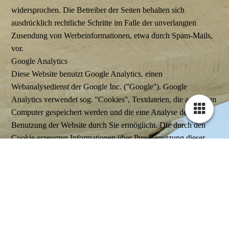
widersprochen. Die Betreiber der Seiten behalten sich
ausdrücklich rechtliche Schritte im Falle der unverlangten
Zusendung von Werbeinformationen, etwa durch Spam-Mails,
vor.
Google Analytics
Diese Website benutzt Google Analytics, einen
Webanalysedienst der Google Inc. (''Google''). Google
Analytics verwendet sog. ''Cookies'', Textdateien, die auf Ihrem
Computer gespeichert werden und die eine Analyse der
Benutzung der Website durch Sie ermöglicht. Die durch den
Cookie erzeugten Informationen über Ihre Benutzung dieser
Website (einschließlich Ihrer IP-Adresse) wird an einen Server
von Google in den USA übertragen und dort gespeichert.
Google wird diese Informationen benutzen, um Ihre Nutzung
der Website auszuwerten, um Reports über die
Websiteaktivitäten für die Websitebetreiber zusammenzustellen
und um weitere mit der Websitenutzung und der
Internetnutzung verbundene Dienstleistungen zu erbringen.