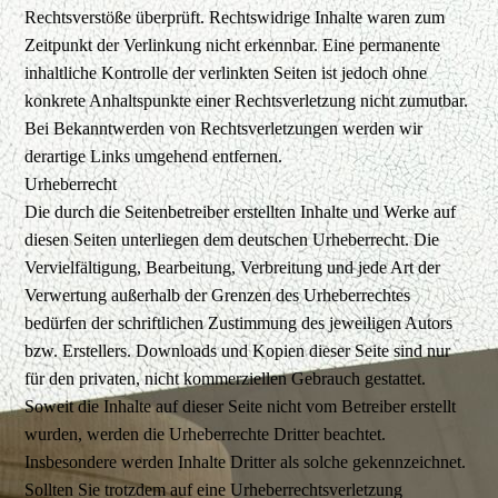
Rechtsverstöße überprüft. Rechtswidrige Inhalte waren zum
Zeitpunkt der Verlinkung nicht erkennbar. Eine permanente
inhaltliche Kontrolle der verlinkten Seiten ist jedoch ohne
konkrete Anhaltspunkte einer Rechtsverletzung nicht zumutbar.
Bei Bekanntwerden von Rechtsverletzungen werden wir
derartige Links umgehend entfernen.
Urheberrecht
Die durch die Seitenbetreiber erstellten Inhalte und Werke auf
diesen Seiten unterliegen dem deutschen Urheberrecht. Die
Vervielfältigung, Bearbeitung, Verbreitung und jede Art der
Verwertung außerhalb der Grenzen des Urheberrechtes
bedürfen der schriftlichen Zustimmung des jeweiligen Autors
bzw. Erstellers. Downloads und Kopien dieser Seite sind nur
für den privaten, nicht kommerziellen Gebrauch gestattet.
Soweit die Inhalte auf dieser Seite nicht vom Betreiber erstellt
wurden, werden die Urheberrechte Dritter beachtet.
Insbesondere werden Inhalte Dritter als solche gekennzeichnet.
Sollten Sie trotzdem auf eine Urheberrechtsverletzung